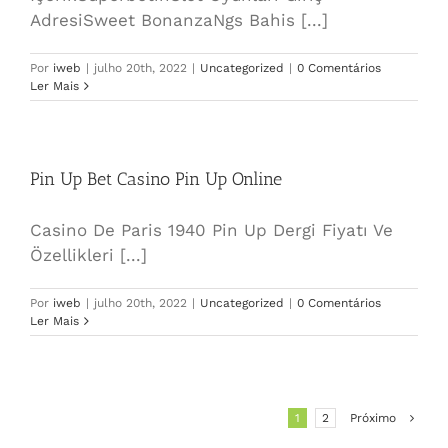
AdresiSweet BonanzaNgs Bahis [...]
Por
iweb
|
julho 20th, 2022
|
Uncategorized
|
0 Comentários
Ler Mais
Pin Up Bet Casino Pin Up Online
Casino De Paris 1940 Pin Up Dergi Fiyatı Ve
Özellikleri [...]
Por
iweb
|
julho 20th, 2022
|
Uncategorized
|
0 Comentários
Ler Mais
1
2
Próximo