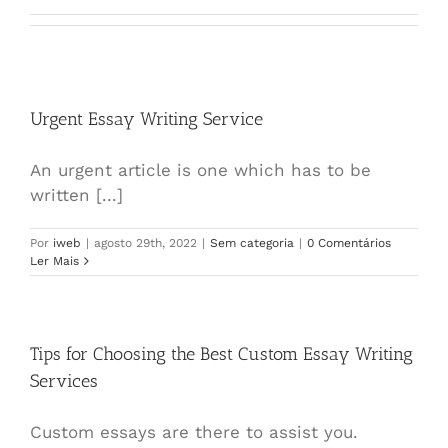
Urgent Essay Writing Service
An urgent article is one which has to be
written [...]
Por
iweb
|
agosto 29th, 2022
|
Sem categoria
|
0 Comentários
Ler Mais
Tips for Choosing the Best Custom Essay Writing
Services
Custom essays are there to assist you.