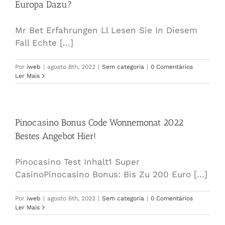
Europa Dazu?
Mr Bet Erfahrungen Ll Lesen Sie In Diesem
Fall Echte [...]
Por
iweb
|
agosto 8th, 2022
|
Sem categoria
|
0 Comentários
Ler Mais
Pinocasino Bonus Code Wonnemonat 2022 ️
Bestes Angebot Hier!
Pinocasino Test Inhalt1 Super
CasinoPinocasino Bonus: Bis Zu 200 Euro [...]
Por
iweb
|
agosto 6th, 2022
|
Sem categoria
|
0 Comentários
Ler Mais